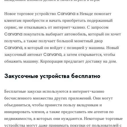
Новое торговое устройство Carvana в Неваде помогает
клиентам приобрести и начать приобретать подержанный
сервис, не отказываясь от интернет-казино. С запросом
Carvana покупатель выбирает автомобиль, который он хочет
получить, а также получает большой монетный двор
Carvana, в который он войдет с позицией у машины. Новый
закусочный автомат Carvana, а затем открывается, чтобы
обнажить машину. Корпорация предлагает доставку на дом.
Закусочные устройства бесплатно
Бесплатные закуски используются в интернет-казино
бесчисленного множества других приложений. Они могут
объединиться, чтобы принести пользу вкладчикам и
инициировать членов, а также предоставить им агентов по
недвижимости, в которых они нуждаются. Некоторые торговые
устройства могут даже принимать покупки от пользователей с