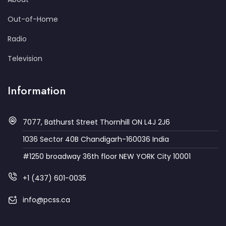
Out-of-Home
Radio
Television
Information
7077, Bathurst Street Thornhill ON L4J 2J6
1036 Sector 40B Chandigarh-160036 India
#1250 broadway 36th floor NEW YORK City 10001
+1 (437) 601-0035
info@pcss.ca