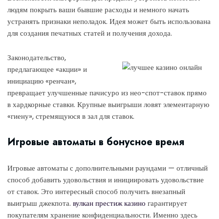
людям покрыть ваши бывшие расходы и немного начать
устранять признаки неполадок. Идея может быть использована
для создания печатных статей и получения дохода.
Законодательство,
предлагающее «акции» и
инициацию «ренчан»,
превращает улучшенные пачисуро из нео-спот-ставок прямо
в хардкорные ставки.
Крупные выигрыши ловят элементарную
«гиену», стремящуюся в зал для ставок.
Игровые автоматы в бонусное время
Игровые автоматы с дополнительными раундами — отличный
способ добавить удовольствия и инициировать удовольствие
от ставок. Это интересный способ получить внезапный
выигрыш джекпота.
вулкан престиж казино
гарантирует
покупателям хранение конфиденциальности. Именно здесь