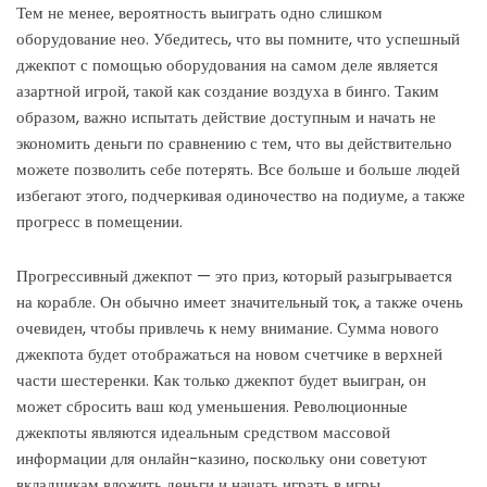
Тем не менее, вероятность выиграть одно слишком
оборудование нео. Убедитесь, что вы помните, что успешный
джекпот с помощью оборудования на самом деле является
азартной игрой, такой как создание воздуха в бинго. Таким
образом, важно испытать действие доступным и начать не
экономить деньги по сравнению с тем, что вы действительно
можете позволить себе потерять. Все больше и больше людей
избегают этого, подчеркивая одиночество на подиуме, а также
прогресс в помещении.
Прогрессивный джекпот — это приз, который разыгрывается
на корабле. Он обычно имеет значительный ток, а также очень
очевиден, чтобы привлечь к нему внимание. Сумма нового
джекпота будет отображаться на новом счетчике в верхней
части шестеренки. Как только джекпот будет выигран, он
может сбросить ваш код уменьшения. Революционные
джекпоты являются идеальным средством массовой
информации для онлайн-казино, поскольку они советуют
вкладчикам вложить деньги и начать играть в игры.