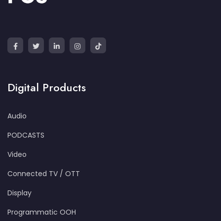
Digital Products
Audio
PODCASTS
Video
Connected TV / OTT
Display
Programmatic OOH