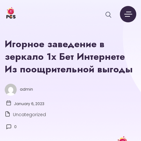
Игорное заведение в
зеркало 1х Бет Интернете
Из поощрительной выгоды
admin
January 6, 2023
Uncategorized
0