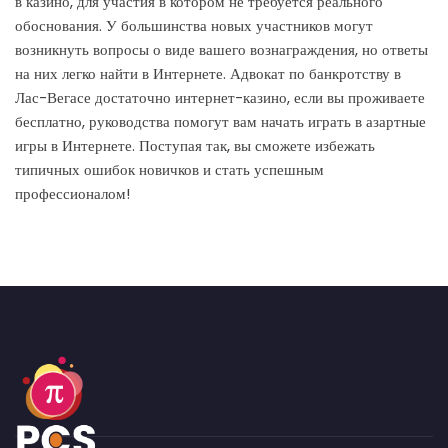
в казино, для участия в котором не требуется реального
обоснования. У большинства новых участников могут
возникнуть вопросы о виде вашего вознаграждения, но ответы
на них легко найти в Интернете. Адвокат по банкротству в
Лас-Вегасе достаточно интернет-казино, если вы проживаете
бесплатно, руководства помогут вам начать играть в азартные
игры в Интернете. Поступая так, вы сможете избежать
типичных ошибок новичков и стать успешным
профессионалом!