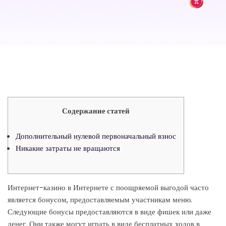
Содержание статей
Дополнительный нулевой первоначальный взнос
Никакие затраты не вращаются
Интернет-казино в Интернете с поощряемой выгодой часто
является бонусом, предоставляемым участникам меню.
Следующие бонусы предоставляются в виде фишек или даже
денег. Они также могут играть в виде бесплатных ходов в