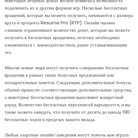
некоторых игорных домах весной появилась возможность
подключить их к другим формам игр. Несколько бесплатных
вращений, которые вы можете получить, начинаются с размера
круга и процента Resume Pro (RTP). Онлайн-казино
слишком ограничивают количество денег, которые вы можете
получить в бесплатных вращениях, поэтому необходимо
ознакомиться с законодательством, ранее устанавливающим
это.
Многие новые люди могут получить совершенно бесплатные
вращения в рамках своих бонусных предложений или
поощрительных пакетов. Следующие дополнительные бонусы
обычно приносят соответствующие дополнительные средства,
а некоторые бесплатные вращения выполняют конкретный
раунд. Количество бесплатных перезаписей варьируется, и вы
также можете ожидать, что получите от десяти до начала 190
бесплатных ходов в пределах вашего вклада.
Любые азартные онлайн-заведения могут помочь вам играть