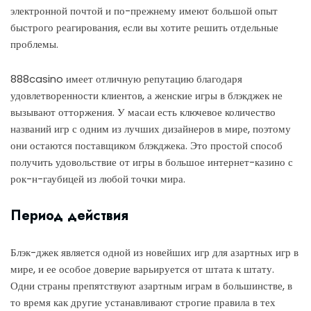
электронной почтой и по-прежнему имеют большой опыт
быстрого реагирования, если вы хотите решить отдельные
проблемы.
888casino имеет отличную репутацию благодаря
удовлетворенности клиентов, а женские игры в блэкджек не
вызывают отторжения. У масаи есть ключевое количество
названий игр с одним из лучших дизайнеров в мире, поэтому
они остаются поставщиком блэкджека. Это простой способ
получить удовольствие от игры в большое интернет-казино с
рок-н-гаубицей из любой точки мира.
Период действия
Блэк-джек является одной из новейших игр для азартных игр в
мире, и ее особое доверие варьируется от штата к штату.
Одни страны препятствуют азартным играм в большинстве, в
то время как другие устанавливают строгие правила в тех