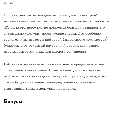
время!
Общая комиссия за блэкджек на самом деле равна трем:
несколько плюс некоторые онлайн-казино используют прибыль
6:5. Хотя это, вероятно, не покажется большой разницей, это
значительно усложнит продвижение вперед. Это особенно
верно, если вы играете в цифровой (вы со своего компьютера)
блэкджек, этот открытый внутренний дворик, как правило,
перетасовывается позже для каждого соглашения.
Веб-сайты блэкджека на реальные деньги предлагают новое
соглашение о посвящении. Ниже указаны дополнительные
игроки в фактах за каждую ставку, которую они делают, и эти
факты будут обналичены непосредственно в денежные
выигрыши, а также в денежные поощрения.
Бонусы