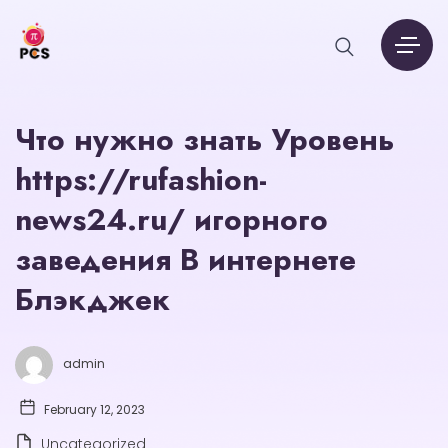
Что нужно знать Уровень
https://rufashion-
news24.ru/ игорного
заведения В интернете
Блэкджек
admin
February 12, 2023
Uncategorized