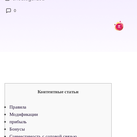
0
Контентные статьи
Правила
Модификации
прибыль
Бонусы
Совместимость с сотовой связью