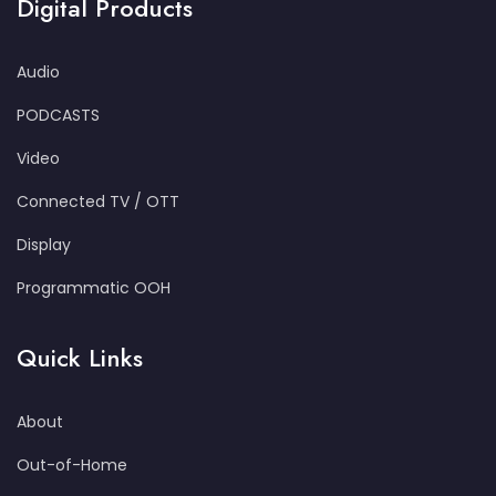
Digital Products
Audio
PODCASTS
Video
Connected TV / OTT
Display
Programmatic OOH
Quick Links
About
Out-of-Home