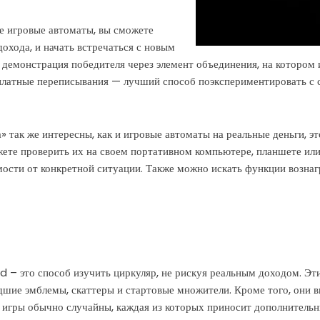
ые игровые автоматы, вы сможете
охода, и начать встречаться с новым
 демонстрация победителя через элемент объединения, на которо
сплатные переписывания — лучший способ поэкспериментировать с 
 так же интересны, как и игровые автоматы на реальные деньги, э
ете проверить их на своем портативном компьютере, планшете или 
ости от конкретной ситуации. Также можно искать функции вознаг
– это способ изучить циркуляр, не рискуя реальным доходом. Эт
дшие эмблемы, скаттеры и стартовые множители. Кроме того, они 
е игры обычно случайны, каждая из которых приносит дополнительны