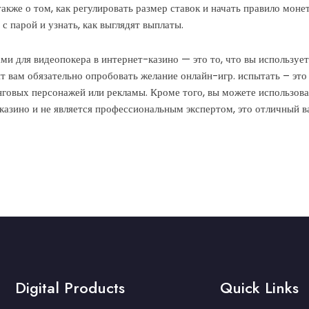
также о том, как регулировать размер ставок и начать правило мон
 парой и узнать, как выглядят выплаты.
и для видеопокера в интернет-казино — это то, что вы используе
ит вам обязательно опробовать желание онлайн-игр. испытать – это
нговых персонажей или рекламы. Кроме того, вы можете использова
-казино и не является профессиональным экспертом, это отличный ва
Digital Products
Quick Links