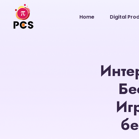
Home
Digital Pro
Инте
Бе
Иг
бе