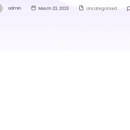
admin
March 23, 2023
Uncategorized