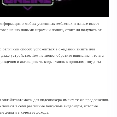
м информация о любых успешных эмблемах и начале имеет
совершенно новыми играми и понять, стоит ли получать от
то отличный способ успокоиться в ожидании визита или
даже устройстве. Тем не менее, обратите внимание, что эта
раждения и активировать коды ставок в прошлом, когда вы
и онлайн-автоматы для видеопокера имеют те же предложения,
включают в себя различные бонусные видеоигры, которые
е деньги в качестве дохода.