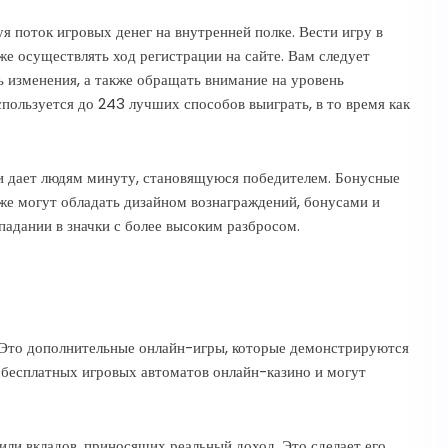
я поток игровых денег на внутренней полке. Вести игру в
кже осуществлять ход регистрации на сайте. Вам следует
ь изменения, а также обращать внимание на уровень
спользуется до 243 лучших способов выиграть, в то время как
 и дает людям минуту, становящуюся победителем. Бонусные
же могут обладать дизайном вознаграждений, бонусами и
падании в значки с более высоким разбросом.
 Это дополнительные онлайн-игры, которые демонстрируются
ю бесплатных игровых автоматов онлайн-казино и могут
ли вкладов, приносящих реальный доход. Это сделает его