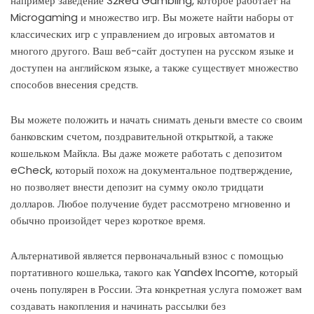
например заведение 32Red Gambling, которое работает на
Microgaming и множество игр. Вы можете найти наборы от
классических игр с управлением до игровых автоматов и
многого другого. Ваш веб-сайт доступен на русском языке и
доступен на английском языке, а также существует множество
способов внесения средств.
Вы можете положить и начать снимать деньги вместе со своим
банковским счетом, поздравительной открыткой, а также
кошельком Майкла. Вы даже можете работать с депозитом
eCheck, который похож на документальное подтверждение,
но позволяет внести депозит на сумму около тридцати
долларов. Любое получение будет рассмотрено мгновенно и
обычно произойдет через короткое время.
Альтернативой является первоначальный взнос с помощью
портативного кошелька, такого как Yandex Income, который
очень популярен в России. Эта конкретная услуга поможет вам
создавать накопления и начинать рассылки без