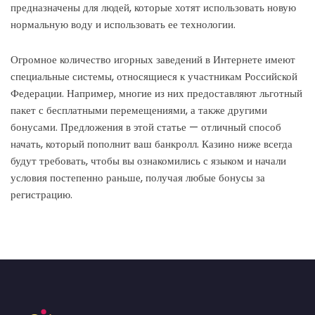
предназначены для людей, которые хотят использовать новую
нормальную воду и использовать ее технологии.
Огромное количество игорных заведений в Интернете имеют
специальные системы, относящиеся к участникам Российской
Федерации. Например, многие из них предоставляют льготный
пакет с бесплатными перемещениями, а также другими
бонусами. Предложения в этой статье — отличный способ
начать, который пополнит ваш банкролл. Казино ниже всегда
будут требовать, чтобы вы ознакомились с языком и начали
условия постепенно раньше, получая любые бонусы за
регистрацию.