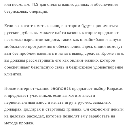
или несколько TLS для оплаты ваших данных и обеспечения
безрисковых операций.
Если вы хотите иметь казино, в котором будут приниматься
русские рубли, вы можете найти казино, которое предлагает
несколько вариантов запроса, таких как онлайн-банк и запуск
мобильного программного обеспечения. Здесь опции помогут
вам без проблем накопить и начать вывод средств. Кроме того,
вы должны рассматривать его как онлайн-казино, которое
обеспечивает безопасную связь и безрисковое удовлетворение
клиентов.
Новое интернет-казино Leonbets предлагает выбор Кюрасао
и предлагает участников, если вы хотите внести
первоначальный взнос и начать игру в рублях, западных
долларах, долларах и стартовых гривнах. Он сэкономит деньги
на деловых расходах, которые позволят ему заработать на
методе продаж.