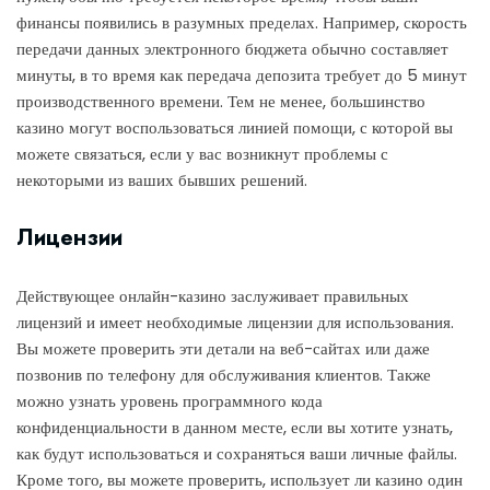
финансы появились в разумных пределах. Например, скорость
передачи данных электронного бюджета обычно составляет
минуты, в то время как передача депозита требует до 5 минут
производственного времени. Тем не менее, большинство
казино могут воспользоваться линией помощи, с которой вы
можете связаться, если у вас возникнут проблемы с
некоторыми из ваших бывших решений.
Лицензии
Действующее онлайн-казино заслуживает правильных
лицензий и имеет необходимые лицензии для использования.
Вы можете проверить эти детали на веб-сайтах или даже
позвонив по телефону для обслуживания клиентов. Также
можно узнать уровень программного кода
конфиденциальности в данном месте, если вы хотите узнать,
как будут использоваться и сохраняться ваши личные файлы.
Кроме того, вы можете проверить, использует ли казино один