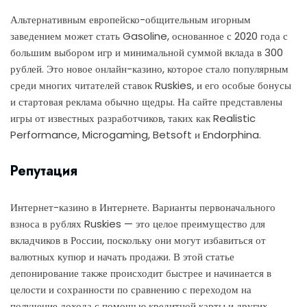
Альтернативным европейско-общительным игорным
заведением может стать Gasoline, основанное с 2020 года с
большим выбором игр и минимальной суммой вклада в 300
рублей. Это новое онлайн-казино, которое стало популярным
среди многих читателей ставок Ruskies, и его особые бонусы
и стартовая реклама обычно щедры. На сайте представлены
игры от известных разработчиков, таких как Realistic
Performance, Microgaming, Betsoft и Endorphina.
Репутация
Интернет-казино в Интернете. Варианты первоначального
взноса в рублях Ruskies — это целое преимущество для
вкладчиков в России, поскольку они могут избавиться от
валютных купюр и начать продажи. В этой статье
депонирование также происходит быстрее и начинается в
целости и сохранности по сравнению с переходом на
получение дохода с помощью кредитной карты и других