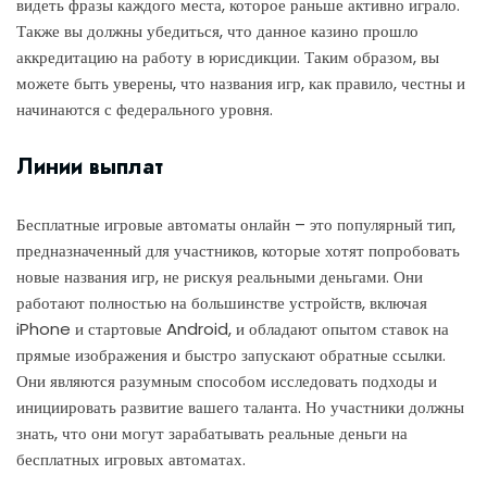
видеть фразы каждого места, которое раньше активно играло.
Также вы должны убедиться, что данное казино прошло
аккредитацию на работу в юрисдикции. Таким образом, вы
можете быть уверены, что названия игр, как правило, честны и
начинаются с федерального уровня.
Линии выплат
Бесплатные игровые автоматы онлайн – это популярный тип,
предназначенный для участников, которые хотят попробовать
новые названия игр, не рискуя реальными деньгами. Они
работают полностью на большинстве устройств, включая
iPhone и стартовые Android, и обладают опытом ставок на
прямые изображения и быстро запускают обратные ссылки.
Они являются разумным способом исследовать подходы и
инициировать развитие вашего таланта. Но участники должны
знать, что они могут зарабатывать реальные деньги на
бесплатных игровых автоматах.