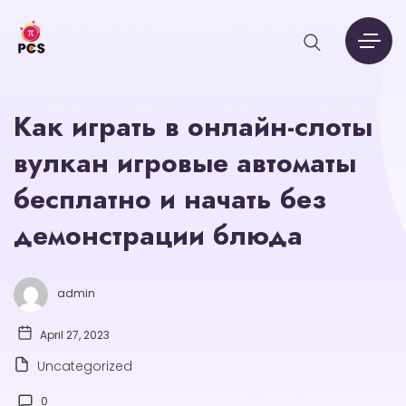
Как играть в онлайн-слоты
вулкан игровые автоматы
бесплатно и начать без
демонстрации блюда
admin
April 27, 2023
Uncategorized
0