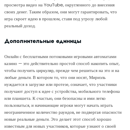
просмотра видео на YouTube, округленного до внесения
своих денег. Таким образом, они могут гарантировать, что
игра скроет идею в прошлом, ставя под угрозу любой
реальный доход.
Дополнительные единицы
Онлайн с бесплатными потоковыми игровыми автоматами
казино — это действительно простой способ накопить опыт,
чтобы получить циркуляр, прежде чем решиться на это и на
любые деньги. В котором то, что они носят, Мириэль
нуждается в загрузке или протезе, означает, что участники
получают доступ к идее с устройства, мобильного телефона
или планшета. К счастью, они безопасны и ими легко
пользоваться, и начинающие игроки могут начать играть
неограниченное количество раундов, не подвергая опасности
новые реальные деньги. Это делает этот способ хорошо
известным для новых участников, которые узнают о своей