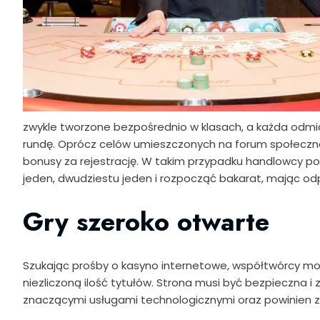
zwykle tworzone bezpośrednio w klasach, a każda odmi
rundę. Oprócz celów umieszczonych na forum społeczn
bonusy za rejestrację. W takim przypadku handlowcy po
jeden, dwudziestu jeden i rozpocząć bakarat, mając od
Gry szeroko otwarte
Szukając prośby o kasyno internetowe, współtwórcy mo
niezliczoną ilość tytułów. Strona musi być bezpieczna
znaczącymi usługami technologicznymi oraz powinien za