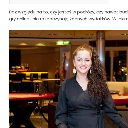
Bez względu na to, czy jesteś w podróży, czy nawet b
gry online i nie rozpoczynają żadnych wydatków. W jakim 