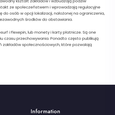
zawodny kształt zakładów i wzbudzają podziw
ntakt ze społeczeństwem i wprowadzają regulacyjne
o osób w opcji lokalizacji, nałożonej na ograniczenia,
h niezawodnych środków do obstawiania.
rf i Flexepin, lub monety i karty płatnicze. Są one
u czasu przechowywania. Ponadto często publikują
ań zakładów społecznościowych, które pozwalają
Information