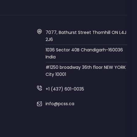
7077, Bathurst Street Thornhill ON L4J
2J6
1036 Sector 40B Chandigarh-160036
India
#1250 broadway 36th floor NEW YORK
City 10001
+1 (437) 601-0035
info@pcss.ca