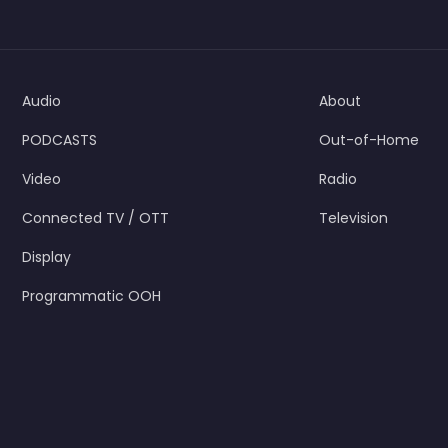
Audio
About
PODCASTS
Out-of-Home
Video
Radio
Connected TV / OTT
Television
Display
Programmatic OOH