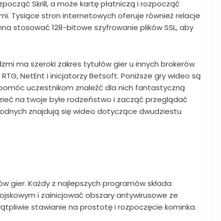
zpocząć Skrill, a może kartę płatniczą i rozpocząć
i. Tysiące stron internetowych oferuje również relacje
na stosować 128-bitowe szyfrowanie plików SSL, aby
ędzmi ma szeroki zakres tytułów gier u innych brokerów
RTG, NetEnt i inicjatorzy Betsoft. Poniższe gry wideo są
 pomóc uczestnikom znaleźć dla nich fantastyczną
ieć na twoje byłe rodzeństwo i zacząć przeglądać
 wodnych znajdują się wideo dotyczące dwudziestu
ów gier. Każdy z najlepszych programów składa
wojskowym i zainicjować obszary antywirusowe ze
tpliwie stawianie na prostotę i rozpoczęcie kominka.