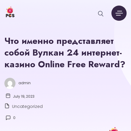
Что именно представляет
собой Вулкан 24 интернет-
казино Online Free Reward?
admin
July 19, 2023
Uncategorized
0