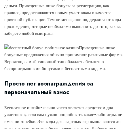
деньги. Приведенные ниже бонусы за регистрацию, как
правило, предоставляются новым участникам в качестве
приятной публикации. Тем не менее, они поддерживают коды
прохождения, которые необходимо выполнить до того, как вы
заберете любой выигрыш.
Приведенные ниже
бонусные предложения обычно принимают различные формы.
Вероятно, самый типичный тип обладает абсолютно
беспроигрышными бонусами и бесплатными ходами.
Просто нет вознаграждения за
первоначальный взнос
Бесплатное онлайн-казино часто является средством для
участников, если вам нужно попробовать какие-либо игры, не
имея ни копейки. Эти коды для азартных игр выполняются до
того, как гуру может забрать новую выплату. Требования к