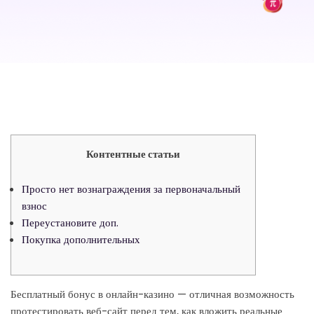
Контентные статьи
Просто нет вознаграждения за первоначальный
взнос
Переустановите доп.
Покупка дополнительных
Бесплатный бонус в онлайн-казино — отличная возможность
протестировать веб-сайт перед тем, как вложить реальные